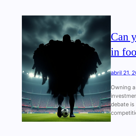
Can y
in foo
abril 21, 
Owning a f
investmen
debate is
competiti