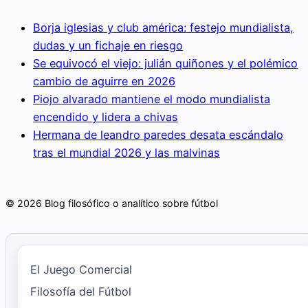
Borja iglesias y club américa: festejo mundialista,
dudas y un fichaje en riesgo
Se equivocó el viejo: julián quiñones y el polémico
cambio de aguirre en 2026
Piojo alvarado mantiene el modo mundialista
encendido y lidera a chivas
Hermana de leandro paredes desata escándalo
tras el mundial 2026 y las malvinas
© 2026 Blog filosófico o analítico sobre fútbol
El Juego Comercial
Filosofía del Fútbol