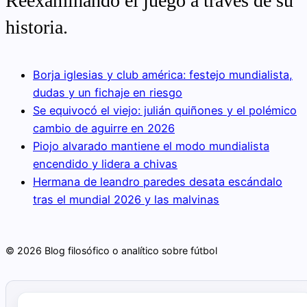
Reexaminando el juego a través de su
historia.
Borja iglesias y club américa: festejo mundialista,
dudas y un fichaje en riesgo
Se equivocó el viejo: julián quiñones y el polémico
cambio de aguirre en 2026
Piojo alvarado mantiene el modo mundialista
encendido y lidera a chivas
Hermana de leandro paredes desata escándalo
tras el mundial 2026 y las malvinas
© 2026 Blog filosófico o analítico sobre fútbol