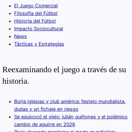
El Juego Comercial
Filosofía del Fútbol
Historia del Fútbol
Impacto Sociocultural
News
Tácticas y Estrategias
Reexaminando el juego a través de su
historia.
Borja iglesias y club américa: festejo mundialista,
dudas y un fichaje en riesgo
Se equivocó el viejo: julián quiñones y el polémico
cambio de aguirre en 2026