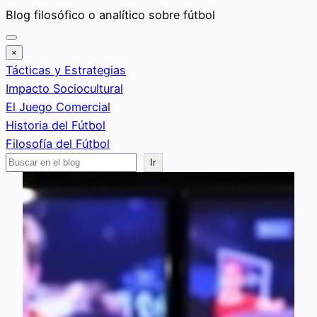
Saltar
Blog filosófico o analítico sobre fútbol
al
contenido
×
Tácticas y Estrategias
Impacto Sociocultural
El Juego Comercial
Historia del Fútbol
Filosofía del Fútbol
Buscar
Ir