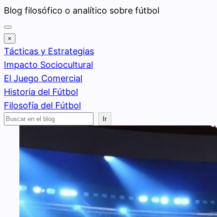
Saltar
Blog filosófico o analítico sobre fútbol
al
contenido
×
Tácticas y Estrategias
Impacto Sociocultural
El Juego Comercial
Historia del Fútbol
Filosofía del Fútbol
Buscar
Ir