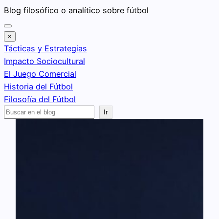
Saltar
Blog filosófico o analítico sobre fútbol
al
contenido
×
Tácticas y Estrategias
Impacto Sociocultural
El Juego Comercial
Historia del Fútbol
Filosofía del Fútbol
Buscar
Ir