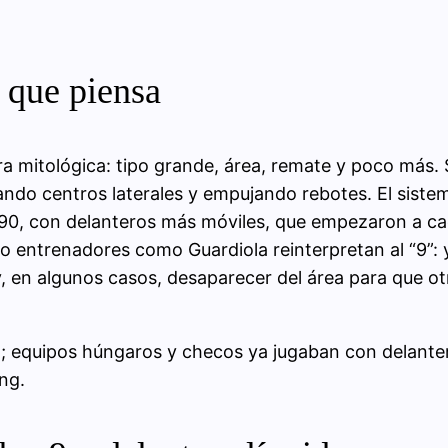
9 que piensa
ra mitológica: tipo grande, área, remate y poco más. S
cando centros laterales y empujando rebotes. El siste
 90, con delanteros más móviles, que empezaron a caer
ndo entrenadores como Guardiola reinterpretan al “9”:
y, en algunos casos, desaparecer del área para que otr
rça; equipos húngaros y checos ya jugaban con delante
ng.