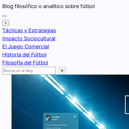
Saltar
Blog filosófico o analítico sobre fútbol
al
contenido
×
Tácticas y Estrategias
Impacto Sociocultural
El Juego Comercial
Historia del Fútbol
Filosofía del Fútbol
Buscar
Ir