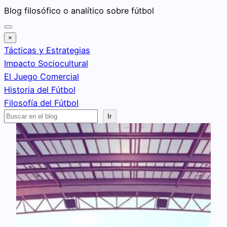
Saltar
Blog filosófico o analítico sobre fútbol
al
contenido
×
Tácticas y Estrategias
Impacto Sociocultural
El Juego Comercial
Historia del Fútbol
Filosofía del Fútbol
Buscar
Ir