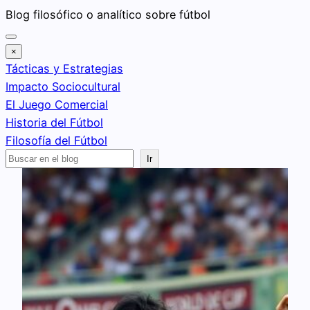
Saltar
Blog filosófico o analítico sobre fútbol
al
contenido
×
Tácticas y Estrategias
Impacto Sociocultural
El Juego Comercial
Historia del Fútbol
Filosofía del Fútbol
Buscar
Ir